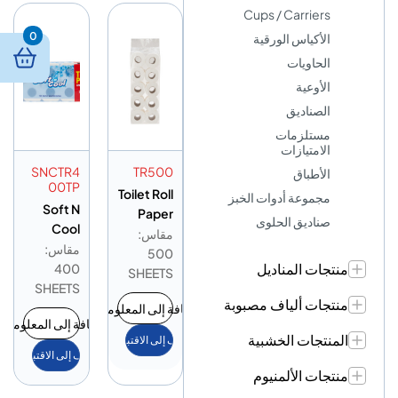
Cups / Carriers
0
الأكياس الورقية
الحاويات
الأوعية
الصناديق
مستلزمات
الامتيازات
SNCTR4
TR500
الأطباق
00TP
Toilet Roll
مجموعة أدوات الخبز
Soft N
Paper
صناديق الحلوى
Cool
500
مقاس:
Toilet Roll
مقاس:
Sheet
500
منتجات المناديل
Paper
400
SHEETS
500
SHEETS
منتجات ألياف مصبوبة
Sheet
إضافة إلى المعلومات
إضافة إلى المعلومات
المنتجات الخشبية
أضف إلى الاقتباس
أضف إلى الاقتباس
منتجات الألمنيوم